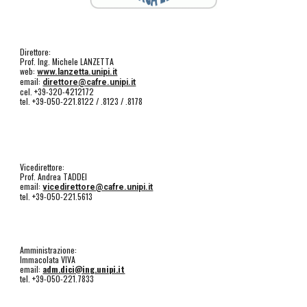
Direttore:
Prof. Ing. Michele LANZETTA
web:
www.lanzetta.unipi.it
email:
direttore@cafre.unipi.it
cel. +39-320-4212172
tel. +39-050-221.8122 / .8123 / .8178
Vicedirettore:
Prof. Andrea TADDEI
email:
vicedirettore@cafre.unipi.it
tel. +39-050-221.5613
Amministrazione:
Immacolata VIVA
email:
adm.dici@ing.unipi.it
tel. +39-050-221.7833